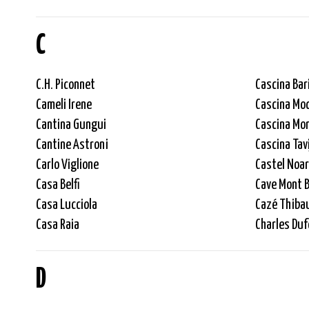
C
C.H. Piconnet
Cascina Bar
Cameli Irene
Cascina Mo
Cantina Gungui
Cascina Mo
Cantine Astroni
Cascina Tav
Carlo Viglione
Castel Noa
Casa Belfi
Cave Mont B
Casa Lucciola
Cazé Thiba
Casa Raia
Charles Duf
D