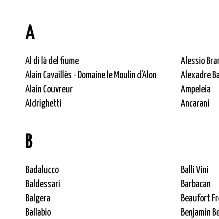
A
Al di là del fiume
Alessio Bra
Alain Cavaillès - Domaine le Moulin d'Alon
Alexadre Ba
Alain Couvreur
Ampeleia
Aldrighetti
Ancarani
B
Badalucco
Balli Vini
Baldessari
Barbacan
Balgera
Beaufort Fr
Ballabio
Benjamin Be