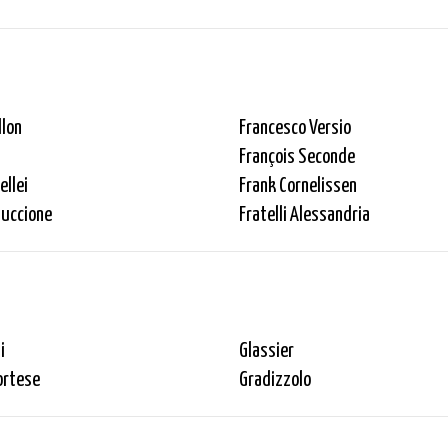
llon
Francesco Versio
François Seconde
ellei
Frank Cornelissen
Guccione
Fratelli Alessandria
i
Glassier
ortese
Gradizzolo