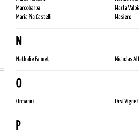
Marcobarba
Marta Valpi
Maria Pia Castelli
Masiero
N
Nathalie Falmet
Nicholas Al
O
Ormanni
Orsi Vignet
P