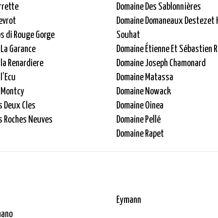
rrette
Domaine Des Sablonnières
evrot
Domaine Domaneaux Destezet 
s di Rouge Gorge
Souhat
 La Garance
Domaine Étienne Et Sébastien R
la Renardiere
Domaine Joseph Chamonard
l’Ecu
Domaine Matassa
 Montcy
Domaine Nowack
s Deux Cles
Domaine Oinea
s Roches Neuves
Domaine Pellé
Domaine Rapet
Eymann
mano