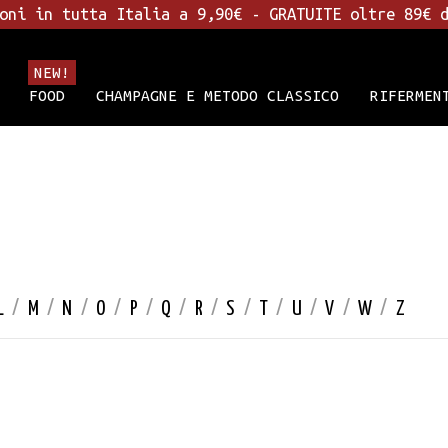
oni in tutta Italia a 9,90€ - GRATUITE oltre 89€ 
NEW!
FOOD
CHAMPAGNE E METODO CLASSICO
RIFERMEN
L
/
M
/
N
/
O
/
P
/
Q
/
R
/
S
/
T
/
U
/
V
/
W
/
Z