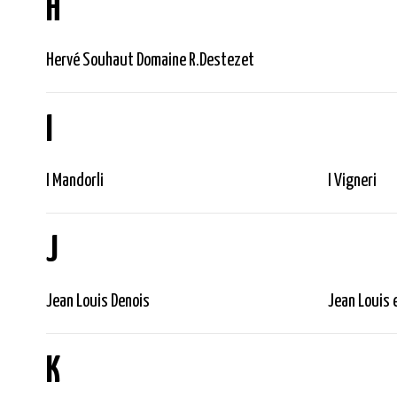
H
Hervé Souhaut Domaine R.Destezet
I
I Mandorli
I Vigneri
J
Jean Louis Denois
Jean Louis 
K