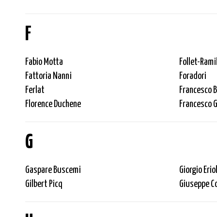
F
Fabio Motta
Follet-Rami
Fattoria Nanni
Foradori
Ferlat
Francesco B
Florence Duchene
Francesco 
G
Gaspare Buscemi
Giorgio Eriol
Gilbert Picq
Giuseppe C