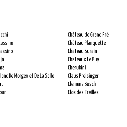
icchi
Château de Grand Pré
cassino
Château Planquette
rassino
Chateau Surain
ijn
Chateaux Le Puy
rna
Cherubini
lanc De Morgex et De La Salle
Claus Preisinger
ut
Clemens Busch
our
Clos des Treilles