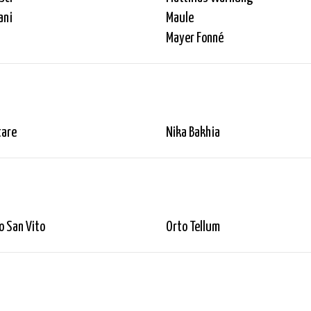
ani
Maule
Mayer Fonné
tare
Nika Bakhia
o San Vito
Orto Tellum