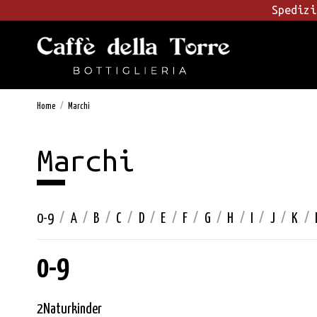
Spedizi
Home
Marchi
Marchi
0-9
/
A
/
B
/
C
/
D
/
E
/
F
/
G
/
H
/
I
/
J
/
K
/
0-9
2Naturkinder