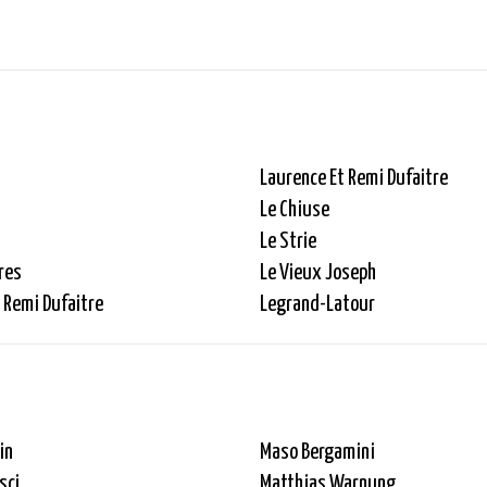
Laurence Et Remi Dufaitre
Le Chiuse
Le Strie
res
Le Vieux Joseph
 Remi Dufaitre
Legrand-Latour
in
Maso Bergamini
sci
Matthias Warnung