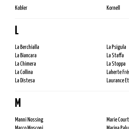
Kobler
Kornell
L
La Berchialla
La Psigula
La Biancara
La Staffa
La Chimera
La Stoppa
La Collina
Laherte Fré
La Distesa
Laurance Et
M
Manni Nossing
Marie Court
Marco Mosconi
Marina Palu